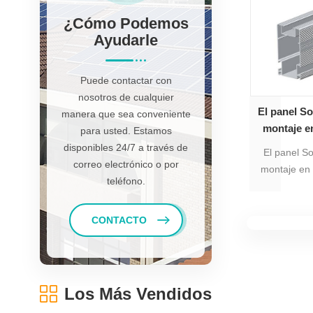
fuerte as pa
¿cómo Podemos
gra
Ayudarle
Puede contactar con
nosotros de cualquier
El panel So
manera que sea conveniente
montaje en
para usted. Estamos
de a
disponibles 24/7 a través de
El panel So
correo electrónico o por
montaje en 
teléfono.
aluminio 
adecuado p
de mont
CONTACTO
mientras ti
de perfil p
tamaño dife
aluminio s
Los Más Vendidos
diferente