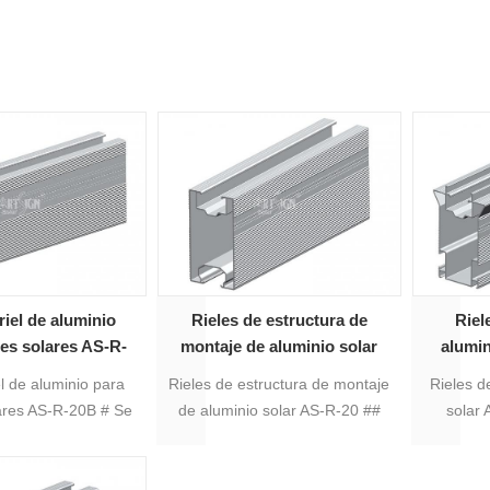
 riel de aluminio
Rieles de estructura de
Riel
es solares AS-R-
montaje de aluminio solar
alumin
20B #
AS-R-20 #
iel de aluminio para
Rieles de estructura de montaje
Rieles d
ares AS-R-20B # Se
de aluminio solar AS-R-20 ##
solar 
ncipalmente para el
Se utiliza principalmente para el
principa
montaje en tierra,
sistema de montaje en tierra, el
de mo
icientemente más
perfil es adecuado para la
desgin