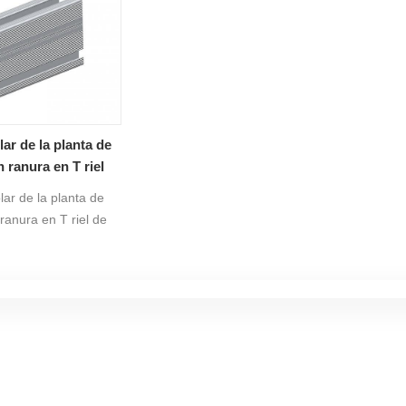
ra soportar el viento
carga de viento grande y el
Landscap
nde carga.
entorno de carga de nieve, con
anodización Tratamiento, Es
alta corrosión resistente.
lar de la planta de
 ranura en T riel
luminio 14#
lar de la planta de
ranura en T riel de
14# que es el más
ara el panel solar
aje en el techo
ene varios tamaños
ara las opciones, el
rente de rieles de
on adecuados para
s tipos de fuerza