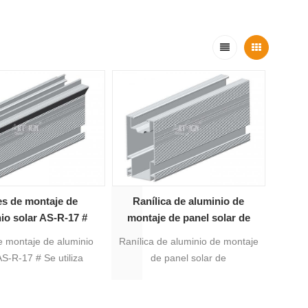
es de montaje de
Ranílica de aluminio de
io solar AS-R-17 #
montaje de panel solar de
tragamonedas T 16 #
e montaje de aluminio
Ranílica de aluminio de montaje
AS-R-17 # Se utiliza
de panel solar de
lmente para el sistema
tragamonedas T 16 # Se utiliza
ntaje en tierra, el
principalmente para el sistema
ed es adecuado para
de montaje en tierra, es con