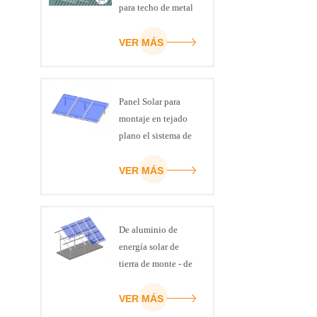
para techo de metal
VER MÁS
Panel Solar para
montaje en tejado
plano el sistema de
inclinación
ajustable kit de
VER MÁS
De aluminio de
energía solar de
tierra de monte - de
una Sola ranura U
viga
VER MÁS