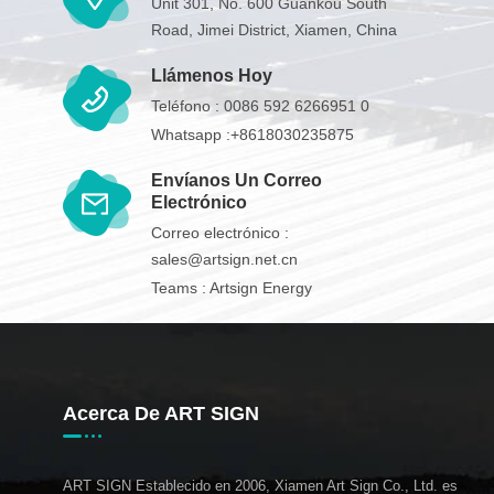
Unit 301, No. 600 Guankou South
Road, Jimei District, Xiamen, China
Llámenos Hoy
Teléfono :
0086 592 6266951 0
Whatsapp :
+8618030235875
Envíanos Un Correo
Electrónico
Correo electrónico :
sales@artsign.net.cn
Teams :
Artsign Energy
Acerca De ART SIGN
ART SIGN Establecido en 2006, Xiamen Art Sign Co., Ltd. es