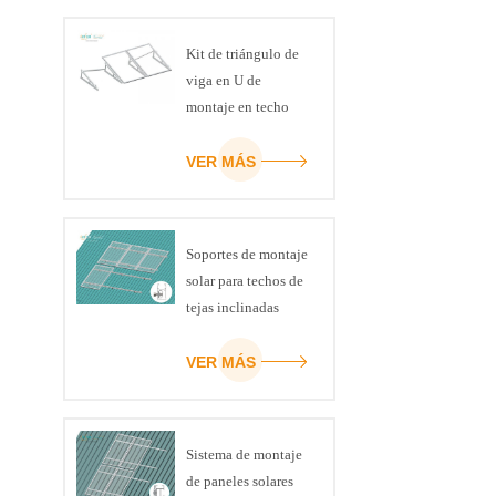
solicitude
proporciona
Kit de triángulo de
viga en U de
montaje en techo
plano con soporte
fotovoltaico para
VER MÁS
panel solar
Soportes de montaje
solar para techos de
tejas inclinadas
VER MÁS
Sistema de montaje
de paneles solares