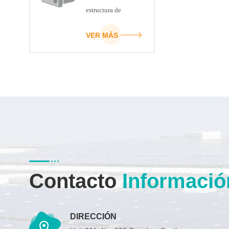
estructura de
montaje del panel
solar
VER MÁS
Contacto
Informació
DIRECCIÓN