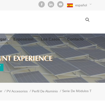
español
gar
Exposicion
Los Casos
Contacto
/
/
/
Serie De Módulos T
ar
PV Accesorios
Perfil De Aluminio