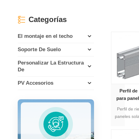
Categorías
El montaje en el techo
Soporte De Suelo
Personalizar La Estructura
De
PV Accesorios
Perfil de
para panel
Perfil de r
paneles sol
utiliza pri
sistema de 
es lo suf