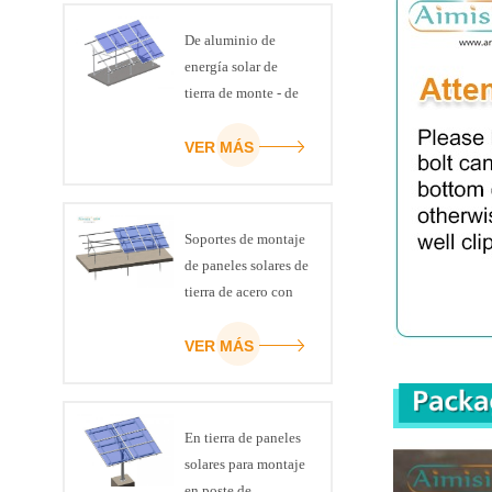
De aluminio de
energía solar de
tierra de monte - de
una Sola ranura U
viga
VER MÁS
Soportes de montaje
de paneles solares de
tierra de acero con
canal ART SIGN C
VER MÁS
En tierra de paneles
solares para montaje
en poste de