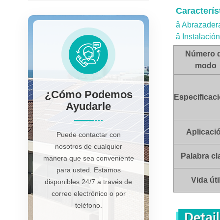
Caracterís
â Abrazadera
â Instalación
Número 
modo
¿cómo Podemos
Especificac
Ayudarle
Aplicaci
Puede contactar con
nosotros de cualquier
Palabra cl
manera que sea conveniente
para usted. Estamos
Vida úti
disponibles 24/7 a través de
correo electrónico o por
teléfono.