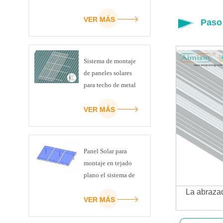
VER MÁS
Paso 
Sistema de montaje
de paneles solares
para techo de metal
VER MÁS
Panel Solar para
montaje en tejado
plano el sistema de
inclinación
La abrazad
ajustable kit de
VER MÁS