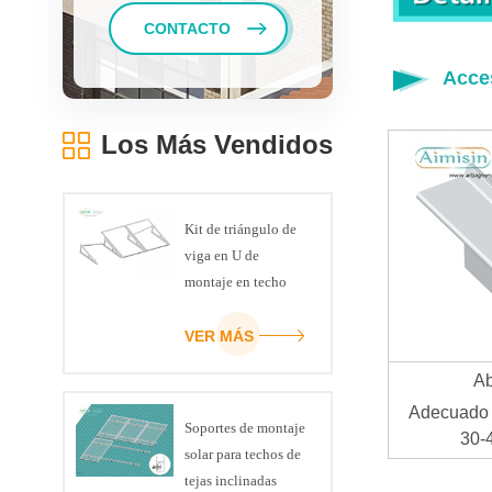
CONTACTO
Acce
Los Más Vendidos
Kit de triángulo de
viga en U de
montaje en techo
plano con soporte
fotovoltaico para
VER MÁS
panel solar
Ab
Adecuado 
Soportes de montaje
30-
solar para techos de
tejas inclinadas