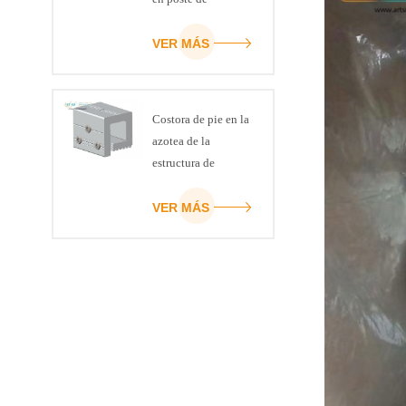
inserción
VER MÁS
Costora de pie en la
azotea de la
estructura de
montaje del panel
solar
VER MÁS