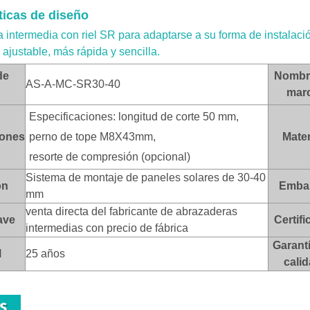
ticas de diseño
 intermedia con riel SR para adaptarse a su forma de instalaci
 ajustable, más rápida y sencilla.
de
Nombr
AS-A-MC-SR30-40
mar
Especificaciones: longitud de corte 50 mm,
iones
perno de tope M8X43mm,
Mater
resorte de compresión (opcional)
Sistema de montaje de paneles solares de 30-40
ón
Embal
mm
venta directa del fabricante de abrazaderas
ave
Certif
intermedias con precio de fábrica
Garant
l
25 años
cali