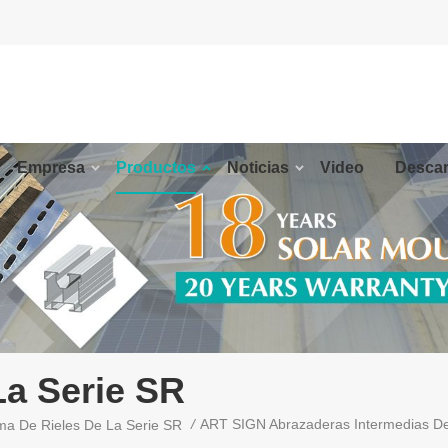
Empresa
Productos
Noticias
Video
Descar
La Serie SR
/
ART SIGN Abrazaderas Intermedias De 
ma De Rieles De La Serie SR