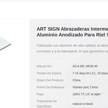
ART SIGN Abrazaderas Interme
Aluminio Anodizado Para Riel
Fabricada con aluminio de alta calidad, la abr
corrosión y a la intemperie, lo que garantiza una
Artículo No.:
AS-A-MC-SR30-40
Tiempo De Espera:
7-15 days for LCL, 20 days
Origen Del Producto:
China
Puerto De Embarque:
Xiamen port, China
Pago:
100% TT, L/C at sight
Tratamiento De
natural or black
Superficies: