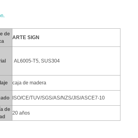
ón.
e de
ARTE SI
GN
ca
ial
AL6005-T5, SUS304
aje
caja de madera
icado
ISO/CE/TUV/SGS/AS/NZS/JIS/ASCE7-10
ía de
20 años
dad