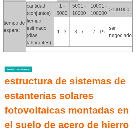
cantidad
1 -
5001 -
10001 -
>100
000
(conjuntos)
5000
10000
100000
tiempo
tiempo de
estimado.
ser
espera:
1 - 3
3 - 7
7 - 15
(días
negociado
laborables)
estructura de sistemas de
estanterías solares
fotovoltaicas montadas en
el suelo de acero de hierro