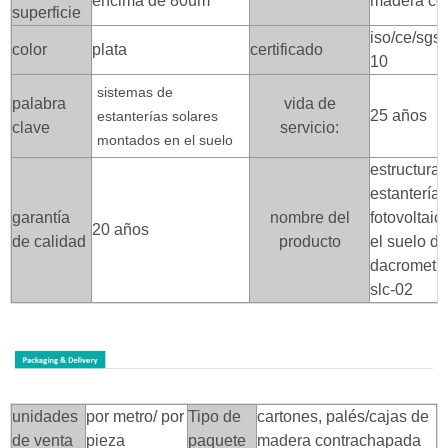
encima de 80um
madera co
superficie
iso/ce/sgs/
color
plata
certificado
10
sistemas de
palabra
vida de
25 años
estanterías solares
clave
servicio:
montados en el suelo
estructura
estanterías
garantía
nombre del
fotovoltai
20 años
de calidad
producto
el suelo de
dacromet g
slc-02
unidades
por metro/ por
Tipo de
cartones, palés/cajas de
de venta
pieza
paquete
madera contrachapada