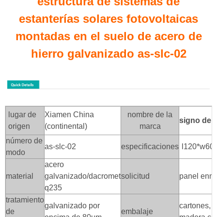
estructura de sistemas de
estanterías solares fotovoltaicas
montadas en el suelo de acero de
hierro galvanizado as-slc-02
lugar de
Xiamen China
nombre de la
signo de a
origen
(continental)
marca
número de
as-slc-02
especificaciones
l120*w60
modo
acero
material
galvanizado/dacromet
solicitud
panel enm
q235
tratamiento
galvanizado por
cartones, 
de
embalaje