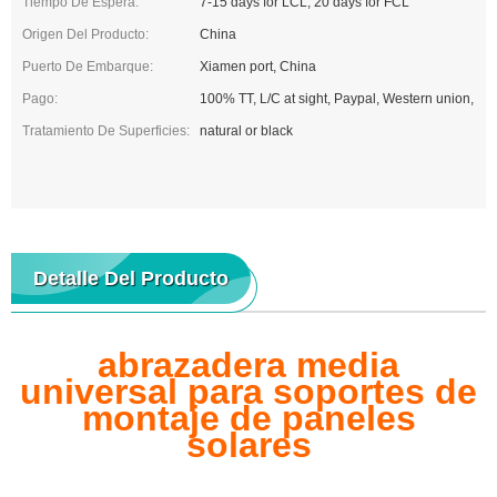
Tiempo De Espera:
7-15 days for LCL, 20 days for FCL
Origen Del Producto:
China
Puerto De Embarque:
Xiamen port, China
Pago:
100% TT, L/C at sight, Paypal, Western union,
Tratamiento De Superficies:
natural or black
Detalle Del Producto
abrazadera media
universal para soportes de
montaje de paneles
solares