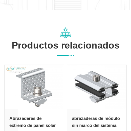
Productos relacionados
aderas de
abrazaderas de módulo
Estructu
mo de panel solar
sin marco del sistema
de abraza