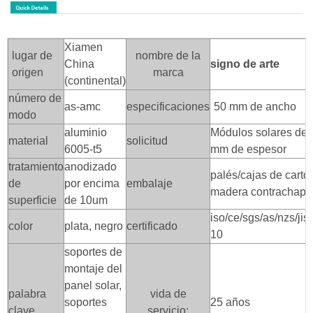
Xiamen
lugar de
nombre de la
China
signo de arte
origen
marca
(continental)
número de
as-amc
especificaciones
50 mm de ancho
modo
aluminio
Módulos solares de 
material
solicitud
6005-t5
mm de espesor
tratamiento
anodizado
palés/cajas de cartó
de
por encima
embalaje
madera contrachap
superficie
de 10um
iso/ce/sgs/as/nzs/jis
color
plata, negro
certificado
10
soportes de
montaje del
panel solar,
palabra
vida de
soportes
25 años
clave
servicio: