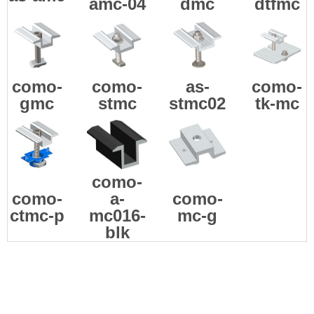
amc-04
dmc
dtfmc
como-
como-
as-
como-
gmc
stmc
stmc02
tk-mc
como-
como-
a-
como-
ctmc-p
mc016-
mc-g
blk