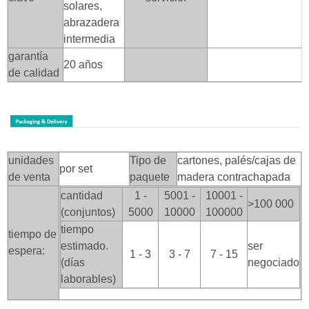
solares,
abrazadera
intermedia
garantía
20 años
de calidad
unidades
Tipo de
cartones, palés/cajas de
por set
de venta
paquete
madera contrachapada
cantidad
1 -
5001 -
10001 -
>100
000
(conjuntos)
5000
10000
100000
tiempo
tiempo de
estimado.
ser
espera:
1 - 3
3 - 7
7 - 15
(días
negociado
laborables)