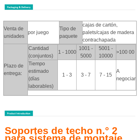
cajas de cartón,
Venta de
Tipo de
por juego
palets/cajas de madera
unidades
paquete
contrachapada
Cantidad
1001 -
5001 -
1 - 1000
>100
00
(conjuntos)
5000
10000
Tiempo
Plazo de
estimado
A
entrega:
1 - 3
3 - 7
7 - 15
(días
negociar
laborables)
Soportes de techo n.° 2
para sistema de montaje