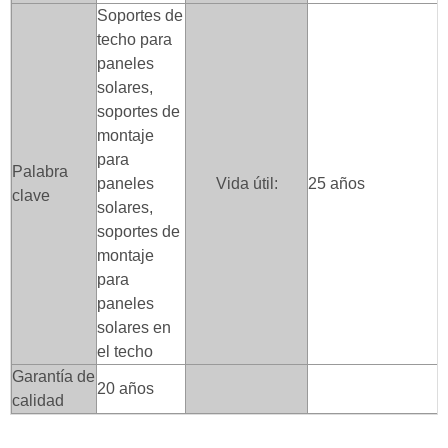
Soportes de
techo para
paneles
solares,
soportes de
montaje
para
Palabra
paneles
Vida útil:
25 años
clave
solares,
soportes de
montaje
para
paneles
solares en
el techo
Garantía de
20 años
calidad