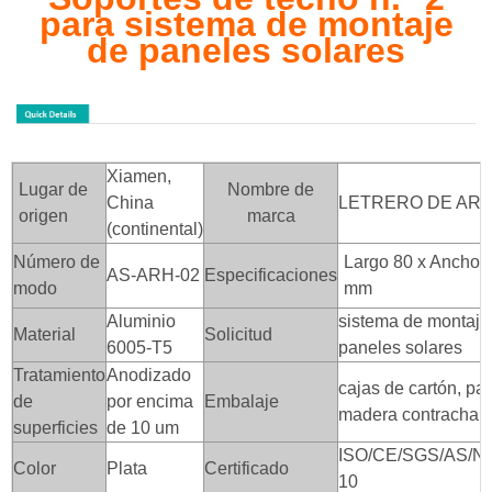
para sistema de montaje
de paneles solares
Xiamen,
Lugar de
Nombre de
China
LETRERO DE AR
origen
marca
(continental)
Número de
Largo 80 x Ancho 5
AS-ARH-02
Especificaciones
modo
mm
Aluminio
sistema de montaje
Material
Solicitud
6005-T5
paneles solares
Tratamiento
Anodizado
cajas de cartón, pal
de
por encima
Embalaje
madera contrachap
superficies
de 10 um
ISO/CE/SGS/AS/NZ
Color
Plata
Certificado
10