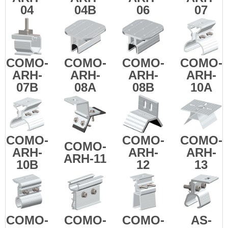
04
04B
06
07
COMO-
COMO-
COMO-
COMO-
ARH-
ARH-
ARH-
ARH-
07B
08A
08B
10A
COMO-
COMO-
COMO-
COMO-
ARH-
ARH-
ARH-
ARH-11
10B
12
13
COMO-
COMO-
COMO-
AS-